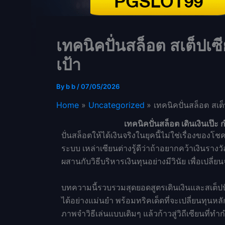
เทคนิคปั่นสล็อต สเต็ปเซ
เป้า
By
b b
/
07/05/2026
Home
Uncategorized
เทคนิคปั่นสล็อต สเต็
เทคนิคปั่นสล็อต เดินเงินเป๊ะ 
ปั่นสล็อตให้ได้เงินจริงในยุคนี้ไม่ใช่เรื่อง
ระบบ เหล่าเซียนต่างรู้ดีว่าถ้าอยากคว้าเงินรา
ผสานกับวิธีบริหารเงินทุนอย่างมีวินัย เพื่อเปล
บทความนี้รวบรวมสุดยอดสูตรเดินเงินและสเต็ปปั่
ได้อย่างแม่นยำ พร้อมทริคเด็ดที่จะเปลี่ยนทุนหล
ภาพจำวิธีเล่นแบบเดิมๆ แล้วก้าวสู่วิถีเซียนที่ทำก