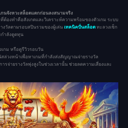
แกนจังหวะสล็อตแตกก่อนลงสนามจริง
แรกที่ต้องทำคือสังเกตและวิเคราะห์ความพร้อมของตัวเกม ระบบ
นรางวัลตามรอบสปินรวมของผู้เล่น
เทคนิคปั่นสล็อต
ทะลวงเช็ก
มกำลังดูดทุน
กม หรือดูรีวิวรอบวัน
่วงหน้าเพื่อหาเกมที่กำลังส่งสัญญาณจ่ายรางวัล
การจ่ายรางวัลพุ่งสูงในช่วงเวลานั้น ช่วยลดความเสี่ยงและ