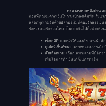
ทะลวงระบบหลังบ้าน ส
ก่อนที่คุณจะควักเงินในกระเป๋าลงเดิมพัน สิ่ง
สล็อตทุกเกมรันด้วยอัลกอริทึมที่คอยจัดสรรเงิ
จังหวะเกมจึงช่วยให้เราไม่เอาเงินไปทิ้งช่วงที่เก
เช็กสถิติ:
แนะนำให้ลองสังเกตหน้าห้องเ
ดูเปอร์เซ็นต์ชนะ:
ตรวจสอบตารางโบนัสล
คัดเลือกเกม:
เลือกเฉพาะเกมที่มีอัตรา
เพิ่มโอกาสทำเงินได้ตั้งแต่สตาร์ท