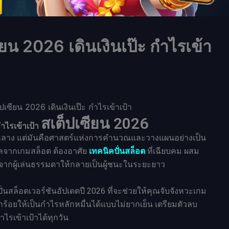
ียน 2026 เดินเงินเป๊ะ กำไรเข้า
ปเซียน 2026 เดินเงินเป๊ะ กำไรเข้าเป้า
สเต็ปเซียน 2026
กำไรเข้าเป้า
ของโชคลาง แต่มันคือศาสตร์แห่งการคำนวณและวางแผนอย่างเป็น
งวัลจากเกมสล็อต ต้องอาศัย
เทคนิคปั่นสล็อต
ที่เฉียบคม ผสม
ี่ยนจากผู้เล่นธรรมดาให้กลายเป็นผู้ชนะในระยะยาว
นสล็อตเวอร์ชันอัปเดตปี 2026 ที่จะช่วยให้คุณจับจังหวะเกม
ักร้อยให้เป็นกำไรหลักหมื่นได้แบบไม่ยากเย็น เตรียมตัวลบ
ำไรเข้าเป้าได้ทุกวัน