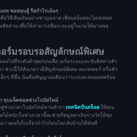
้นเทพ ซอยทุนสู้ รีดกำไรเน้นๆ
คือวิธีเดินเงินอย่างชาญฉลาด เซียนสล็อตจะไม่เทหมด
ป็นสัดส่วน เพื่อให้สามารถยืนระยะอยู่ในเกมได้นานพอ
 วอร์มรอบรอสัญลักษณ์พิเศษ
ันลงไปที่ระดับต่ำสุดก่อนเพื่อวอร์มระบบและจับทิศทางตัว
 ช่วงนี้ให้สังเกตว่ามีสัญลักษณ์พิเศษ สแกตเตอร์ หรือตัว
็กๆ ถี่ขึ้น นั่นคือสัญญาณเตือนว่าระบบสะสมยอดพร้อม
นัก ทุบแจ็คพอตช่วงโบนัสไทม์
าสู่ช่วงเวลาโบนัสไทม์ตามตำรา
เทคนิคปั่นสล็อต
ให้คุณ
ดไม้หนักในช่วงเวลานี้จะช่วยรีดมูลค่าเงินรางวัลให้พุ่ง
า คุณก็เก็บเกี่ยวกำไรก้อนโตกลับบ้านได้ทันที