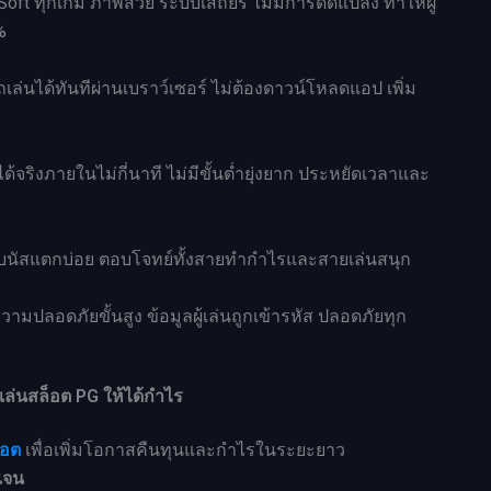
oft ทุกเกม ภาพสวย ระบบเสถียร ไม่มีการดัดแปลง ทำให้ผู้
%
ถเล่นได้ทันทีผ่านเบราว์เซอร์ ไม่ต้องดาวน์โหลดแอป เพิ่ม
้จริงภายในไม่กี่นาที ไม่มีขั้นต่ำยุ่งยาก ประหยัดเวลาและ
บนัสแตกบ่อย ตอบโจทย์ทั้งสายทำกำไรและสายเล่นสนุก
มปลอดภัยขั้นสูง ข้อมูลผู้เล่นถูกเข้ารหัส ปลอดภัยทุก
ล่นสล็อต PG ให้ได้กำไร
็อต
เพื่อเพิ่มโอกาสคืนทุนและกำไรในระยะยาว
เจน