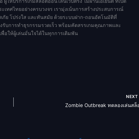
อ ผู้ให้บริการเกมสล็อตออนไลน์เว็บตรง ไม่ผ่านเอเย่นต์ ที่เปิด
ระเทศไทยอย่างครบวงจร เรามุ่งเน้นการสร้างประสบการณ์
ดภัย โปร่งใส และทันสมัย ด้วยระบบฝาก-ถอนอัตโนมัติที่
องรับการทำธุรกรรมรวดเร็ว พร้อมคัดสรรเกมคุณภาพและ
เพื่อให้ผู้เล่นมั่นใจได้ในทุกการเดิมพัน
NEX
Zombie Outbreak ทดลองเล่นสล็