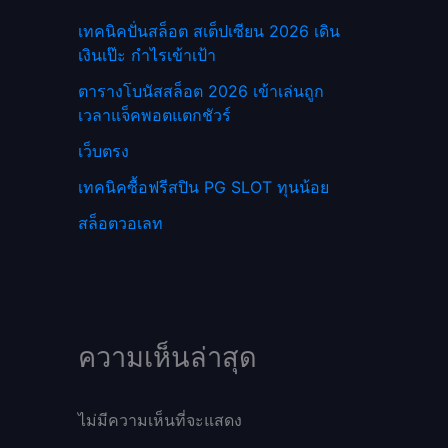
เทคนิคปั่นสล็อต สเต็ปเซียน 2026 เดิน
เงินเป๊ะ กำไรเข้าเป้า
ตารางโบนัสสล็อต 2026 เข้าเล่นถูก
เวลาแจ็คพอตแตกชัวร์
เว็บตรง
เทคนิคซื้อฟรีสปิน PG SLOT ทุนน้อย
สล็อตวอเลท
ความเห็นล่าสุด
ไม่มีความเห็นที่จะแสดง