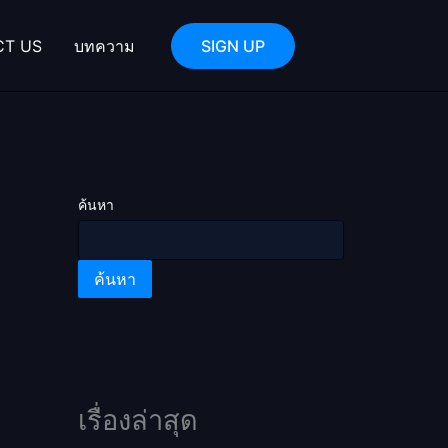
CT US
บทความ
SIGN UP
ค้นหา
ค้นหา
เรื่องล่าสุด