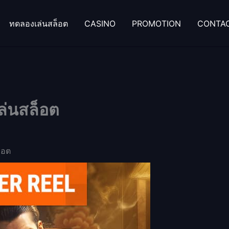
ทดลองเล่นสล็อต
CASINO
PROMOTION
CONTA
่นสล็อต
็อต