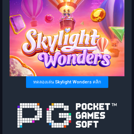
ทดลองเล่น Skylight Wonders คลิก