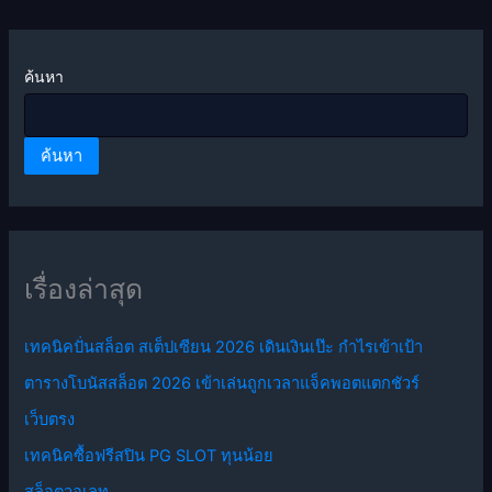
o
k
ค้นหา
ค้นหา
เรื่องล่าสุด
เทคนิคปั่นสล็อต สเต็ปเซียน 2026 เดินเงินเป๊ะ กำไรเข้าเป้า
ตารางโบนัสสล็อต 2026 เข้าเล่นถูกเวลาแจ็คพอตแตกชัวร์
เว็บตรง
เทคนิคซื้อฟรีสปิน PG SLOT ทุนน้อย
สล็อตวอเลท