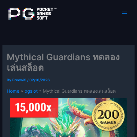
Skip
to
content
Mythical Guardians ทดลอง
เล่นสล็อต
By
Freewifi
/
02/16/2026
Home
pgslot
Mythical Guardians ทดลองเล่นสล็อต