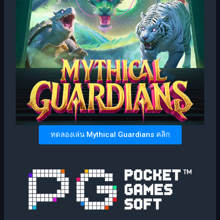
ทดลองเล่น Mythical Guardians คลิก