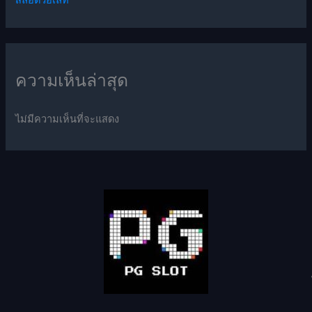
ความเห็นล่าสุด
ไม่มีความเห็นที่จะแสดง